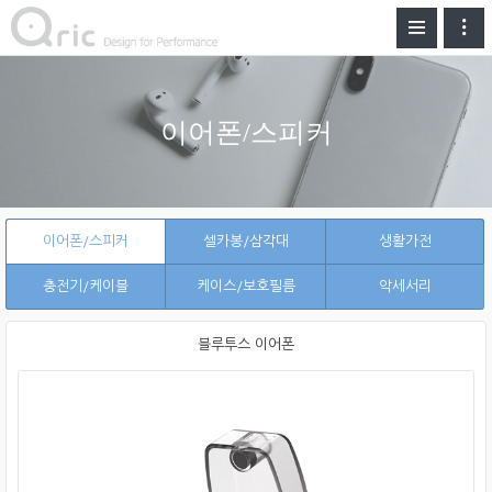
이어폰/스피커
이어폰/스피커
셀카봉/삼각대
생활가전
충전기/케이블
케이스/보호필름
악세서리
블루투스 이어폰