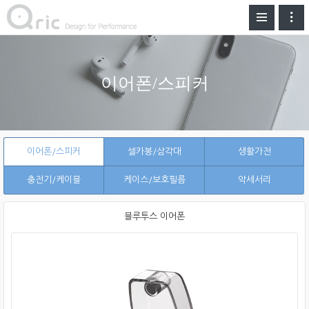
이어폰/스피커
이어폰/스피커
셀카봉/삼각대
생활가전
충전기/케이블
케이스/보호필름
악세서리
블루투스 이어폰