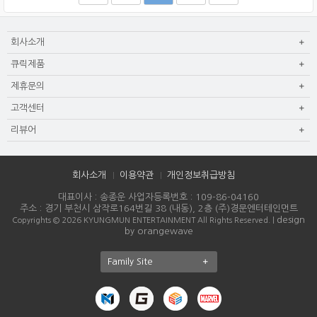
회사소개
큐릭제품
제휴문의
고객센터
리뷰어
회사소개
이용약관
개인정보취급방침
대표이사 : 송종운 사업자등록번호 : 109-86-04160
주소 : 경기 부천시 삼작로164번길 38 (내동), 2층 (주)경문엔터테인먼트
design
Copyrights © 2026 KYUNGMUN ENTERTAINMENT All Rights Reserved. |
by orangewave
Family Site