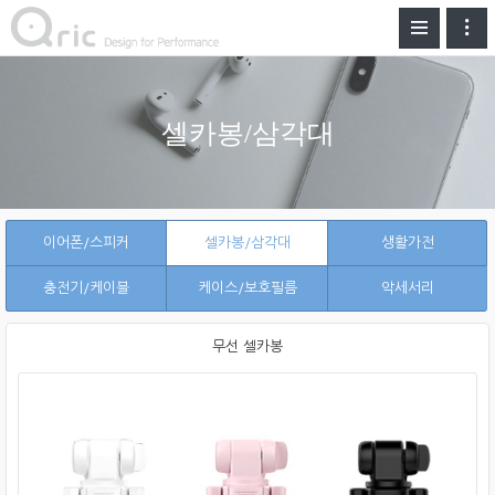
셀카봉/삼각대
이어폰/스피커
셀카봉/삼각대
생활가전
충전기/케이블
케이스/보호필름
악세서리
무선 셀카봉