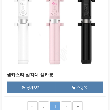
셀카스타 삼각대 셀카봉
상세보기
쇼핑몰
1